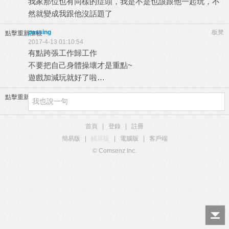
我家那位也有同樣的症頭，我是不是也該跟他一起玩，不
然就變成我跟他沒話題了
passing
板凳
點擊重新加載
2017-4-13 01:10:54
有點跨張工作歸工作
不要把自己身體操壞才是重點~
遊戲加減玩就好了啦…
點擊重新加載
首頁
|
登錄
|
註冊
簡易版
|
觸屏版
|
電腦版
|
客戶端
© Comsenz Inc.