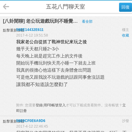
五花八門聊天室
回復
[八卦閒聊] 老公玩遊戲玩到不睡覺…
看全部
58EE14432E611
樓主
點擊重新加載
2017-4-12 19:51:58
收藏
我家老公自從抓了戰神世紀來玩之後
幾乎天天都只睡
2~3
小
每天晚上就是趕完工作上的文件後
開始玩手機玩到快天亮小睡一下就去上班
我真的很擔心他這樣下去身體會出問題
可是他又跟我說不玩遊戲的話跟同事會沒話題
讓我都不知道該怎麼勸了
附件:
您需要
登錄
|
用FB帳號登入
才可以下載或查看附件。沒有帳號？
立
即註冊
58E9CF0E6A9D6
沙發
點擊重新加載
2017-4-12 22:46:45