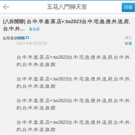
五花八門聊天室
回復
[八卦閒聊] 台.中.半.套.茶.店+:tw2823台.中.宅.急.便.外.送,府,
台.中.外....
看全部
sd4123
樓主
點擊重新加載
2017-4-8 15:55:53
收藏
台.中.半.套.茶.店+:tw2823台.中.宅.急.便.外.送,府,台.中.外.
約,台.中.外.送.旅.館
台.中.半.套.茶.店+:tw2823台.中.宅.急.便.外.送,府,台.中.外.
約,台.中.外.送.旅.館
台.中.半.套.茶.店+:tw2823台.中.宅.急.便.外.送,府,台.中.外.
約,台.中.外.送.旅.館
台.中.半.套.茶.店+:tw2823台.中.宅.急.便.外.送,府,台.中.外.
約,台.中.外.送.旅.館