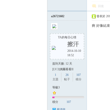
回復
a26721682
發表於 2014-
痾 好像結束了...
TA的每日心情
擦汗
2014-10-10
18:52
簽到天數: 12 天
[LV.3]偶爾看看II
1
26
107
主題
帖子
積分
等級3
積分
107
發消息