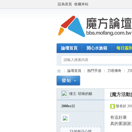
設為首頁
收藏本站
論壇首頁
開心水族箱
每日簽
論壇首頁
熱門手游
刀塔傳奇
刀
樓主:
聒噪的貓
[魔方活動
魔
»
›
›
›
2000rr22
發表於 2014-
有這好康
真的要謝謝
TA的每日心情