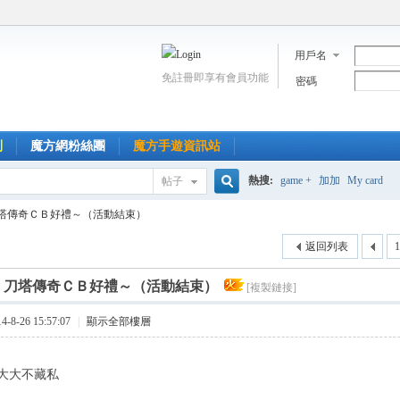
用戶名
免註冊即享有會員功能
密碼
到
魔方網粉絲團
魔方手遊資訊站
熱搜:
game +
加加
My card
帖子
搜
塔傳奇ＣＢ好禮～（活動結束）
返回列表
1
索
]
刀塔傳奇ＣＢ好禮～（活動結束）
[複製鏈接]
8-26 15:57:07
|
顯示全部樓層
大大不藏私