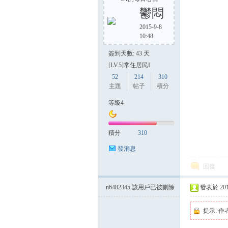
鬱悶
2015-9-8
10:48
方
簽到天數: 43 天
[LV.5]常住居民I
52
214
310
主題
帖子
積分
等級4
積分
310
網
發消息
回復
n6482345
該用戶已被刪除
發表於 2014-
提示:
作