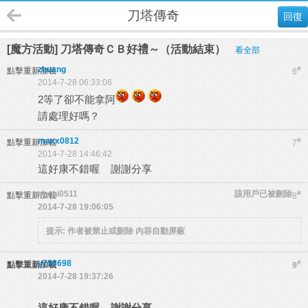
刀塔傳奇
回復
[魔方活動] 刀塔傳奇ＣＢ好禮～（活動結束）
看全部
zhuang
#
點擊重新加載
6
2014-7-28 06:33:06
2等了卻不能拿阿
請處理好嗎？
maxx0812
#
點擊重新加載
7
2014-7-28 14:46:42
這好康不錯喔 謝謝分享
shoni0511
該用戶已被刪除
#
點擊重新加載
8
2014-7-28 19:06:05
提示:
作者被禁止或刪除 內容自動屏蔽
y753698
#
點擊重新加載
9
2014-7-28 19:37:26
這好康不錯喔 謝謝分享