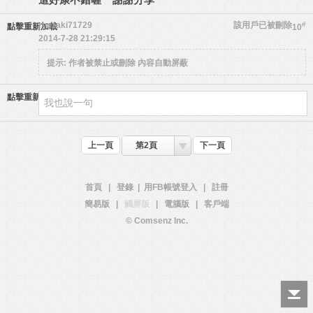
ryuzaki71729
該用戶已被刪除
#
點擊重新加載
10
2014-7-28 21:29:15
提示:
作者被禁止或刪除 內容自動屏蔽
點擊重新加載
上一頁
第2頁
下一頁
首頁
|
登錄
|
用FB帳號登入
|
註冊
簡易版
|
觸屏版
|
電腦版
|
客戶端
© Comsenz Inc.