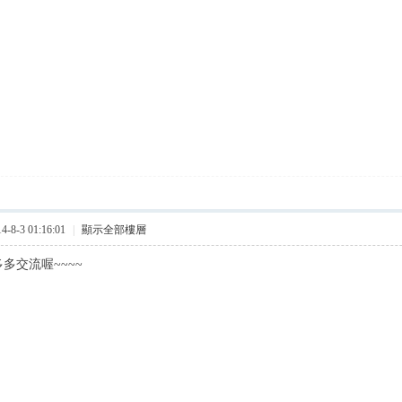
8-3 01:16:01
|
顯示全部樓層
多交流喔~~~~