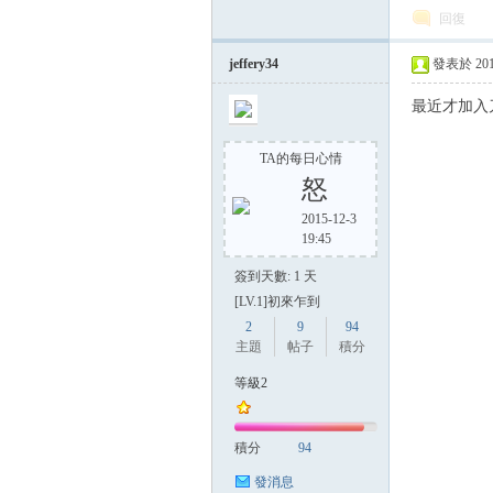
回復
jeffery34
發表於 2014-
方
最近才加入
TA的每日心情
怒
2015-12-3
19:45
簽到天數: 1 天
[LV.1]初來乍到
網
2
9
94
主題
帖子
積分
等級2
積分
94
發消息