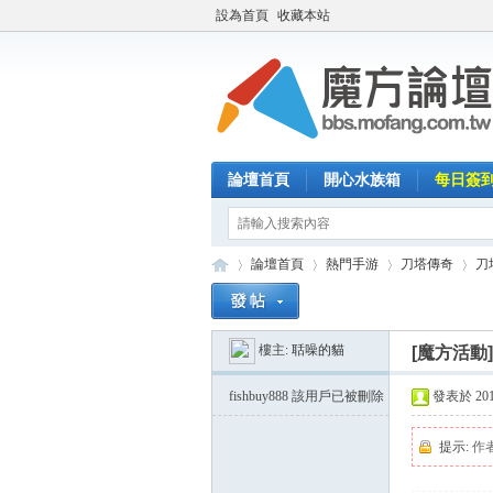
設為首頁
收藏本站
論壇首頁
開心水族箱
每日簽
論壇首頁
熱門手游
刀塔傳奇
刀
樓主:
聒噪的貓
[魔方活動
魔
»
›
›
›
fishbuy888
該用戶已被刪除
發表於 2014-
提示:
作