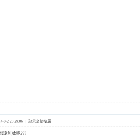
8-2 23:29:06
|
顯示全部樓層
說無效呢???