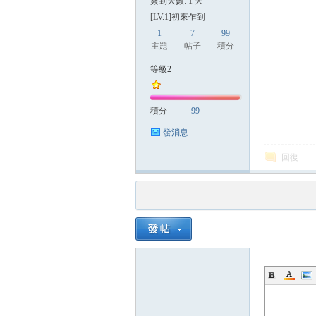
簽到天數: 1 天
[LV.1]初來乍到
1
7
99
主題
帖子
積分
等級2
積分
99
發消息
回復