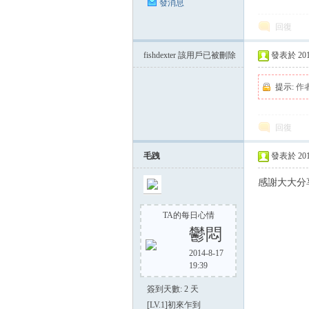
發消息
回復
fishdexter
該用戶已被刪除
發表於 2014-
提示:
作
回復
毛跩
發表於 2014-
感謝大大分
TA的每日心情
鬱悶
2014-8-17
19:39
簽到天數: 2 天
[LV.1]初來乍到