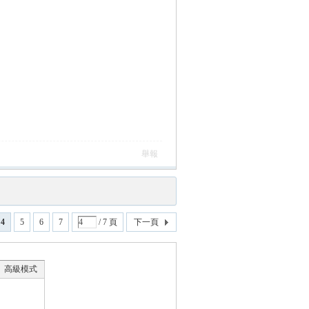
舉報
4
5
6
7
/ 7 頁
下一頁
高級模式