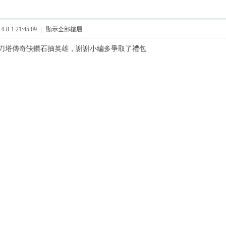
8-1 21:45:09
|
顯示全部樓層
刀塔傳奇缺鑽石抽英雄，謝謝小編多爭取了禮包