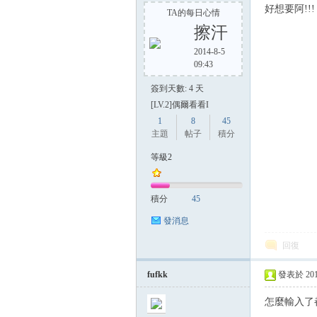
好想要阿!!!
TA的每日心情
擦汗
2014-8-5
09:43
簽到天數: 4 天
[LV.2]偶爾看看I
1
8
45
主題
帖子
積分
等級2
積分
45
發消息
回復
fufkk
發表於 2014-
怎麼輸入了都