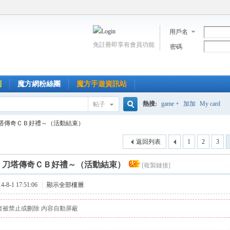
用戶名
免註冊即享有會員功能
密碼
到
魔方網粉絲團
魔方手遊資訊站
熱搜:
game +
加加
My card
帖子
搜
塔傳奇ＣＢ好禮～（活動結束）
返回列表
1
2
3
索
]
刀塔傳奇ＣＢ好禮～（活動結束）
[複製鏈接]
8-1 17:51:06
|
顯示全部樓層
者被禁止或刪除 內容自動屏蔽