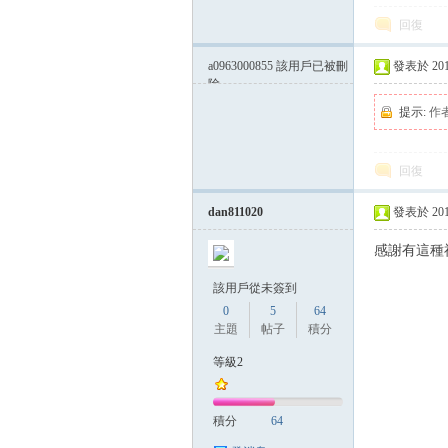
回復
a0963000855
該用戶已被刪
發表於 2014-
除
提示:
作
回復
dan811020
發表於 2014-
感謝有這種
該用戶從未簽到
0
5
64
主題
帖子
積分
等級2
積分
64