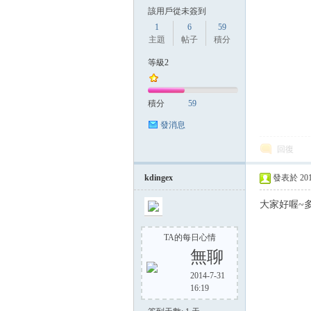
該用戶從未簽到
1
6
59
主題
帖子
積分
等級2
積分
59
發消息
回復
kdingex
發表於 2014-
大家好喔~多
TA的每日心情
無聊
2014-7-31
16:19