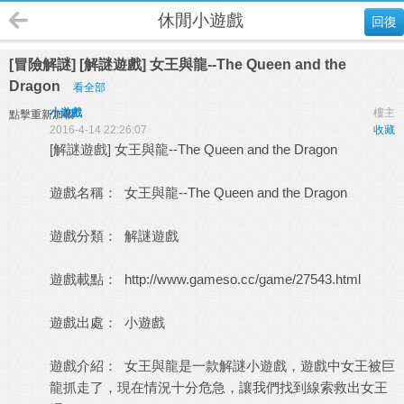
休閒小遊戲
回復
[冒險解謎] [解謎遊戲] 女王與龍--The Queen and the
Dragon
看全部
小遊戲
樓主
點擊重新加載
2016-4-14 22:26:07
收藏
[解謎遊戲] 女王與龍--The Queen and the Dragon
遊戲名稱： 女王與龍--The Queen and the Dragon
遊戲分類： 解謎遊戲
遊戲載點：
http://www.gameso.cc/game/27543.html
遊戲出處：
小遊戲
遊戲介紹： 女王與龍是一款解謎小遊戲，遊戲中女王被巨
龍抓走了，現在情況十分危急，讓我們找到線索救出女王