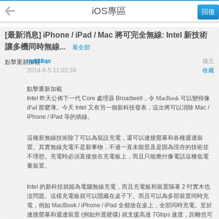
iOS專區
回復
[最新消息] iPhone / iPad / Mac 將可完全無線: Intel 新技術
讓多機同時無線...
看全部
op888qo
樓主
點擊重新加載
2014-6-5 11:02:34
收藏
點擊重新加載
Intel 昨天公佈下一代 Core 處理器 Broadwell，令
MacBook 可以變得像
iPad 那麼薄
。今天 Intel 又有另一個新科技發表，這次將可以消除 Mac /
iPhone / iPad 等的插線。
這種新無線技術除了可以為裝設充電，還可以連接螢幕和各種週邊裝
置。其實無線充電不是新事物，不過一直未能普及是因為現存的技術並
不理想。充電時必須直接放在充電板上，而且只能應付像電話這種低電
量裝置。
Intel 的新科技就能為電腦無線充電，而且充電板和裝置隔著 2 吋實木也
沒問題。這樣充電板就可以隱藏在桌子下。而且可以為多部裝置同時充
電，例如 MacBook / iPhone / iPad 全都放在桌上，全部同時充電。至於
連接螢幕和週邊裝置 (例如外置硬碟) 就支援高達 7Gbps 速度，距離也可