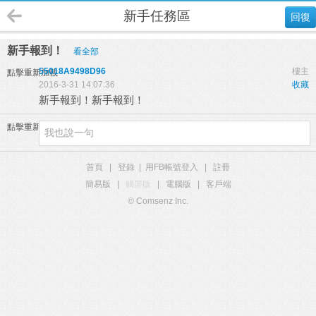
新手任務區
回復
新手報到！
看全部
55018A9498D96
樓主
點擊重新加載
2016-3-31 14:07:36
收藏
新手報到！新手報到！
點擊重新加載
首頁
|
登錄
|
用FB帳號登入
|
註冊
簡易版
|
觸屏版
|
電腦版
|
客戶端
© Comsenz Inc.