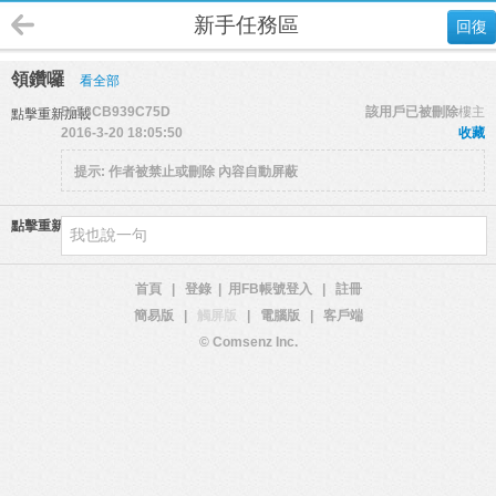
新手任務區
回復
領鑽囉
看全部
5653CB939C75D
該用戶已被刪除
樓主
點擊重新加載
2016-3-20 18:05:50
收藏
提示:
作者被禁止或刪除 內容自動屏蔽
點擊重新加載
首頁
|
登錄
|
用FB帳號登入
|
註冊
簡易版
|
觸屏版
|
電腦版
|
客戶端
© Comsenz Inc.