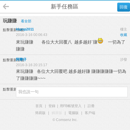
新手任務區
回復
玩賺賺
看全部
kkpop2011
樓主
點擊重新加載
2016-3-16 00:06:43
收藏
來玩賺賺 各位大大回覆八 越多越好ˋ賺
一切為了
賺賺
阿華仔
沙發
點擊重新加載
2016-3-16 20:15:17
來玩賺賺 各位大大回覆吧 越多越好賺 賺賺賺賺賺一切為
了賺賺賺賺~~~
點擊重新加載
首頁
|
登錄
|
用FB帳號登入
|
註冊
簡易版
|
觸屏版
|
電腦版
|
客戶端
© Comsenz Inc.