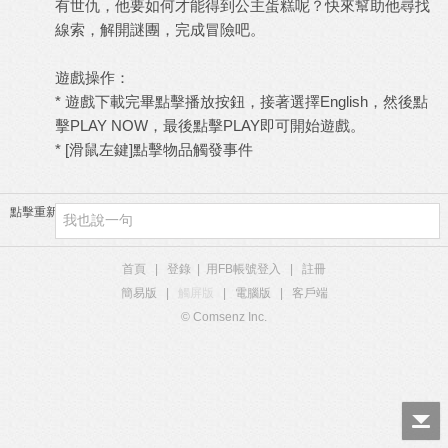
有世仇，他要如何才能得到公主蛋糕呢？快來幫助他尋找
線索，解開謎團，完成冒險吧。
遊戲操作：
* 遊戲下載完畢點擊播放按鈕，接著選擇English，然後點
擊PLAY NOW，最後點擊PLAY即可開始遊戲。
* [滑鼠左鍵]點擊物品觸發事件
點擊重新加載
首頁
|
登錄
|
用FB帳號登入
|
註冊
簡易版
|
觸屏版
|
電腦版
|
客戶端
© Comsenz Inc.