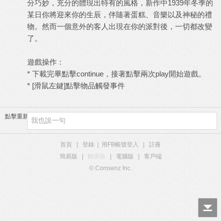
分巧妙，充分的體現出特有的風格，新作中1939年冬季的
某日你將迎來你的生辰，伴隨著蛋糕、音樂以及神秘的禮
物。然而一個意外的客人出現在你的派對後，一切都改變
了。
遊戲操作：
* 下載完畢點擊continue，接著點擊兩次play開始遊戲。
* [滑鼠左鍵]點擊物品觸發事件
點擊重新加載
首頁
|
登錄
|
用FB帳號登入
|
註冊
簡易版
|
觸屏版
|
電腦版
|
客戶端
© Comsenz Inc.