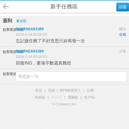
新手任務區
回復
簽到
看全部
5620FAEA831B9
樓主
點擊重新加載
2016-2-14 00:18:16
收藏
忘記接任務了不好意思只好再發一次
5620FAEA831B9
沙發
點擊重新加載
2016-2-14 00:19:43
回復ING，要湊字數還真難想
點擊重新加載
首頁
|
登錄
|
用FB帳號登入
|
註冊
簡易版
|
觸屏版
|
電腦版
|
客戶端
© Comsenz Inc.