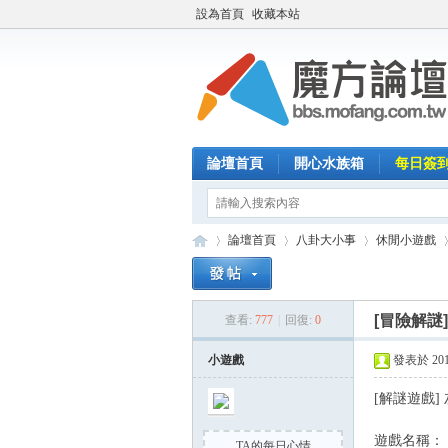
設為首頁
收藏本站
論壇首頁
開心水族箱
每日簽
論壇首頁
八卦大小事
休閒小遊戲
[冒險解謎
查看:
777
|
回復:
0
魔
»
›
›
›
小遊戲
發表於 2015-
[解謎遊戲] 灰
遊戲名稱： 灰
TA的每日心情