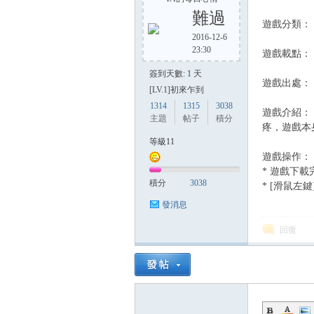
難過
遊戲分類：
2016-12-6
23:30
遊戲載點
方
簽到天數: 1 天
遊戲出處
[LV.1]初來乍到
1314
1315
3038
遊戲介紹：
主題
帖子
積分
疼，遊戲本
等級11
遊戲操作
* 遊戲下
積分
3038
* [滑鼠左
網
發消息
回復