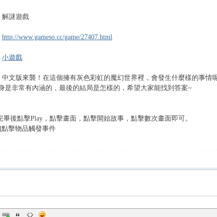
 解謎遊戲
：
http://www.gameso.cc/game/27407.html
：
小遊戲
 中文版來襲！在這個擁有灰色彩虹的魔幻世界裡，會發生什麼樣的事情
身是非常有內涵的，最後的結局是怎樣的，希望大家能找到答案~
：
載完畢後點擊Play，點擊畫面，點擊開始故事，點擊數次畫面即可。
鍵]點擊物品觸發事件