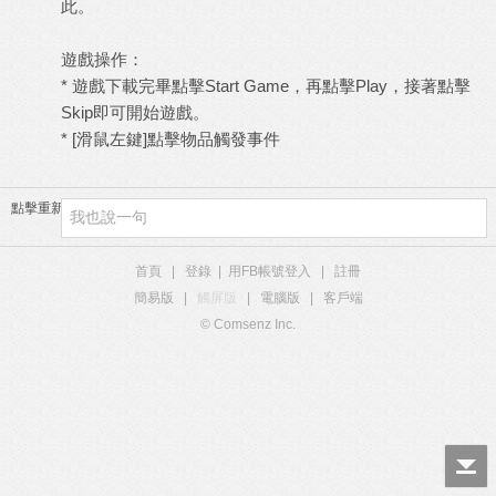
此。
遊戲操作：
* 遊戲下載完畢點擊Start Game，再點擊Play，接著點擊
Skip即可開始遊戲。
* [滑鼠左鍵]點擊物品觸發事件
點擊重新加載
首頁
|
登錄
|
用FB帳號登入
|
註冊
簡易版
|
觸屏版
|
電腦版
|
客戶端
© Comsenz Inc.