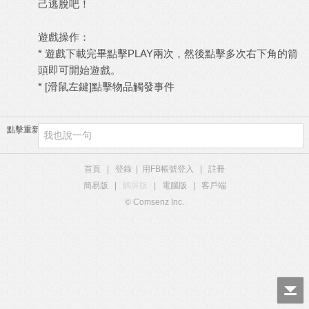
己逃脫吧！
遊戲操作：
* 遊戲下載完畢點擊PLAY兩次，然後點擊多次右下角的箭
頭即可開始遊戲。
* [滑鼠左鍵]點擊物品觸發事件
點擊重新加載
首頁
|
登錄
|
用FB帳號登入
|
註冊
簡易版
|
觸屏版
|
電腦版
|
客戶端
© Comsenz Inc.