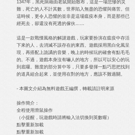
1347年，黑死病藉由老鼠開始散布，這是一場悲慘的災
難，死亡的人不計其數，世界陷入無盡的恐懼與痛苦。但
這時候，更令人恐懼的並非是這場瘟疫本身，而是那些已
經死去，卻還沒有死透的傢伙……
這是一款戰慄風格的解謎遊戲，玩家要扮演在瘟疫中存活
下來的人，去消滅不該存在的東西。遊戲採用黑白化風呈
現，再搭配上詭譎的音樂，晚上的時候玩的確會有點毛毛
的。不過，遊戲本身沒有嚇人的地方，所以可以安心的玩
到底囉。難度的部分算中等，只要多發揮一點巧思把找到
的道具組合起來，並使用在對的地方，應該不難過關。
- 本圖文介紹為
無料遊戲王
編撰，轉載請註明來源
操作簡介：
全程使用滑鼠操作
（小提醒，玩遊戲時請將輸入法切換到英數喔）
點擊重新加載
點擊重新加載