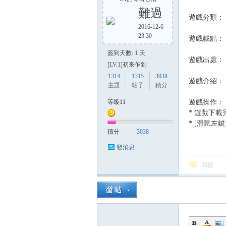
難過
遊戲分類：
2016-12-6
23:30
遊戲載點
方
簽到天數: 1 天
遊戲出處
[LV.1]初來乍到
1314
1315
3038
遊戲介紹：
主題
帖子
積分
等級11
遊戲操作
* 遊戲下載
* [滑鼠左
積分
3038
網
發消息
回復