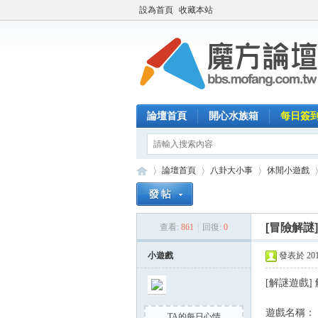
設為首頁
收藏本站
論壇首頁
開心水族箱
每日簽
論壇首頁
八卦大小事
休閒小遊戲
[冒險解謎
查看:
861
|
回復:
0
魔
»
›
›
›
小遊戲
發表於 2015-
[解謎遊戲] 解除
遊戲名稱： 解除
TA的每日心情