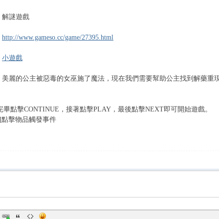
 解謎遊戲
：
http://www.gameso.cc/game/27395.html
：
小遊戲
 美麗的公主被惡毒的女巫施了魔法，現在我們需要幫助公主找到解藥重
：
完畢點擊CONTINUE，接著點擊PLAY，最後點擊NEXT即可開始遊戲。
鍵]點擊物品觸發事件