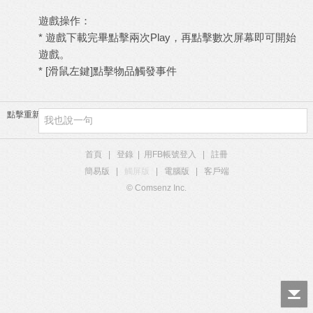
遊戲操作：
* 遊戲下載完畢點擊兩次Play，再點擊數次屏幕即可開始
遊戲。
* [滑鼠左鍵]點擊物品觸發事件
點擊重新加載
首頁
|
登錄
|
用FB帳號登入
|
註冊
簡易版
|
觸屏版
|
電腦版
|
客戶端
© Comsenz Inc.