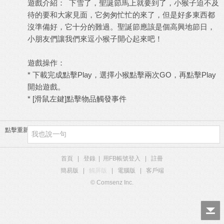
遊戲介紹： 下雪了，聖誕節馬上就要到了，小猴子迫不及
待的要和大家見面，它匆匆忙忙的來了，但是好多東西都
沒準備好，它十分的難過。聖誕節應該是個高興地節日，
小朋友們讓我們來逗小猴子開心起來吧！
遊戲操作：
* 下載完成點擊Play，選擇小猴點擊兩次GO，再點擊Play
開始遊戲。
* [滑鼠左鍵]點擊物品觸發事件
點擊重新加載
首頁
|
登錄
|
用FB帳號登入
|
註冊
簡易版
|
觸屏版
|
電腦版
|
客戶端
© Comsenz Inc.