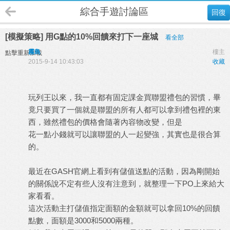
綜合手遊討論區
回復
[模擬策略] 用G點的10%回饋來打下一座城
看全部
霧島
樓主
點擊重新加載
2015-9-14 10:43:03
收藏
玩列王以來，我一直都有固定課金買聯盟禮包的習慣，畢
竟只要買了一個就是聯盟的所有人都可以拿到禮包裡的東
西，雖然禮包的價格會隨著內容物改變，但是
花一點小錢就可以讓聯盟的人一起變強，其實也是很合算
的。
最近在
GASH
官網上看到有儲值送點的活動，因為剛開始
的關係說不定有些人沒有注意到，就整理一下
PO
上來給大
家看看。
這次活動主打儲值指定面額的金額就可以拿回
10%
的回饋
點數，面額是
3000
和
5000
兩種。