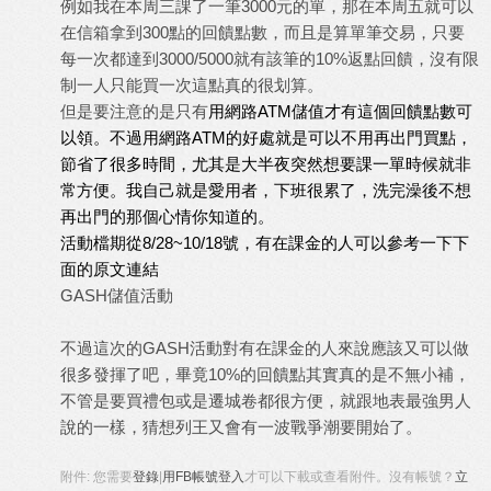
例如我在本周三課了一筆
3000
元的單，那在本周五就可以
在信箱拿到
300
點的回饋點數，而且是算單筆交易，只要
每一次都達到
3000/5000
就有該筆的
10%
返點回饋，沒有限
制一人只能買一次這點真的很划算。
但是要注意的是只有
用網路
ATM
儲值才有這個回饋點數可
以領。不過用網路
ATM
的好處就是可以不用再出門買點，
節省了很多時間，尤其是大半夜突然想要課一單時候就非
常方便。我自己就是愛用者，下班很累了，洗完澡後不想
再出門的那個心情你知道的。
活動檔期從
8/28~10/18
號，有在課金的人可以參考一下下
面的原文連結
GASH儲值活動
不過這次的
GASH
活動對有在課金的人來說應該又可以做
很多發揮了吧，畢竟
10%
的回饋點其實真的是不無小補，
不管是要買禮包或是遷城卷都很方便，就跟地表最強男人
說的一樣，猜想列王又會有一波戰爭潮要開始了。
附件:
您需要
登錄
|
用FB帳號登入
才可以下載或查看附件。沒有帳號？
立