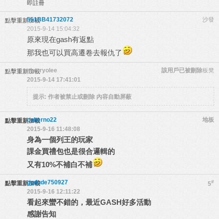
即註冊
551BB41732072
沙發
點擊重新加載
2015-9-14 15:04:32
原來現在gash有返點
那我也可以買高遷卷去報仇了
sherryolee
該用戶已被刪除
板凳
點擊重新加載
2015-9-14 17:41:01
提示:
作者被禁止或刪除 內容自動屏蔽
caherno22
地板
點擊重新加載
2015-9-16 11:48:08
身為一個列王的玩家
課金買禮包也是很合邏輯的
又有10%不補白不補
ggdude750927
#
點擊重新加載
5
2015-9-16 12:11:22
看起來蠻不錯的，最近GASH好多活動
感謝告知