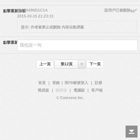
561FA696D1C1A
該用戶已被刪除
#
點擊重新加載
60
2015-10-15 21:23:31
提示:
作者被禁止或刪除 內容自動屏蔽
點擊重新加載
上一頁
第12頁
下一頁
首頁
|
登錄
|
用FB帳號登入
|
註冊
簡易版
|
觸屏版
|
電腦版
|
客戶端
© Comsenz Inc.