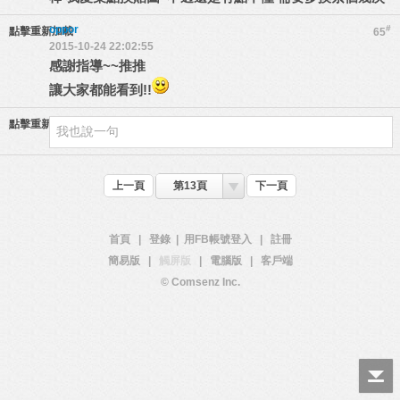
oppor
#
點擊重新加載
65
2015-10-24 22:02:55
感謝指導~~推推
讓大家都能看到!!
點擊重新加載
上一頁
第13頁
下一頁
首頁
|
登錄
|
用FB帳號登入
|
註冊
簡易版
|
觸屏版
|
電腦版
|
客戶端
© Comsenz Inc.