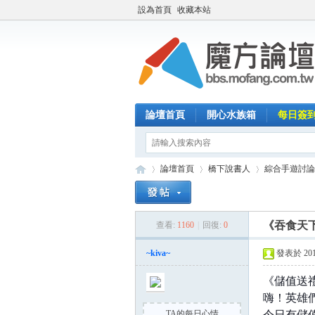
設為首頁
收藏本站
論壇首頁
開心水族箱
每日簽
論壇首頁
橋下說書人
綜合手遊討論
《吞食天
查看:
1160
|
回復:
0
魔
»
›
›
~kiva~
發表於 2015-
《儲值送
嗨！英雄
TA的每日心情
今日有儲