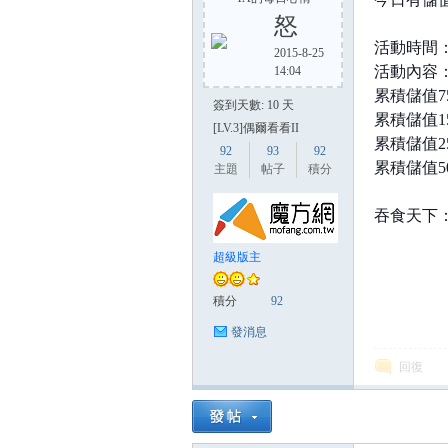
怒
活動時間：8
2015-8-25
活動內容
14:04
方
累積儲值7
簽到天數: 10 天
累積儲值1
[LV.3]偶爾看看II
累積儲值2
92
93
92
累積儲值5
主題
帖子
積分
吞食天下
超級版主
網
積分
92
發消息
回復