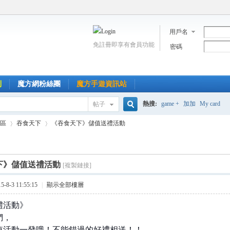
用戶名
免註冊即享有會員功能
密碼
到
魔方網粉絲團
魔方手遊資訊站
熱搜:
game +
加加
My card
帖子
搜
區
吞食天下
《吞食天下》儲值送禮活動
索
下》儲值送禮活動
[複製鏈接]
›
›
8-3 11:55:15
|
顯示全部樓層
禮活動》
們，
值活動一發哦！不能錯過的好禮相送！！