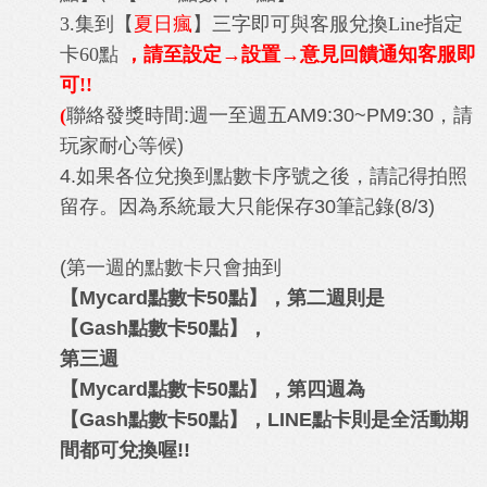
3.集到【
夏日瘋
】三字即可與客服兌換Line指定
卡60點
，請至設定→設置→意見回饋通知客服即
可!!
(
聯絡發獎時間:週一至週五AM9:30~PM9:30，請
玩家耐心等候)
4.如果各位兌換到點數卡序號之後，請記得拍照
留存。因為系統最大只能保存30筆記錄(8/3)
(第一週的點數卡只會抽到
【Mycard點數卡50點】，第二週則是
【Gash點數卡50點】，
第三週
【Mycard點數卡50點】，第四週為
【Gash點數卡50點】，LINE點卡則是全活動期
間都可兌換喔!!