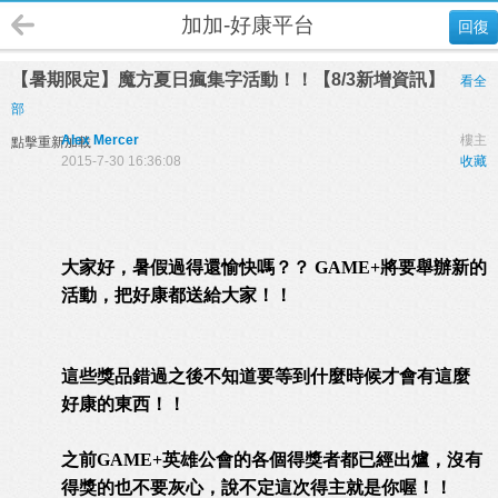
加加-好康平台
回復
【暑期限定】魔方夏日瘋集字活動！！【8/3新增資訊】
看全
部
Alex Mercer
樓主
點擊重新加載
2015-7-30 16:36:08
收藏
大家好，暑假過得還愉快嗎？？ GAME+將要舉辦新的
活動，把好康都送給大家！！
這些獎品錯過之後不知道要等到什麼時候才會有這麼
好康的東西！！
之前GAME+英雄公會的各個得獎者都已經出爐，沒有
得獎的也不要灰心，說不定這次得主就是你喔！！