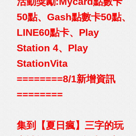
活動獎勵
:
My
card
點數卡
50
點、
Gash
點數卡
50
點
、
LINE60
點卡、
Play
Station
4
、
Play
Station
Vita
========8/1新增資訊
========
集到【夏日瘋】三字的玩