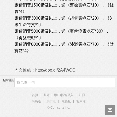
累積消費1500鑽及以上，送《曹操靈魂石*10》，《錢
袋*4》
累積消費3000鑽及以上，送《趙雲靈魂石*20》，《3
級生命符文*1》
累積消費5000鑽及以上，送《夏侯惇靈魂石*30》，
《勇猛戰戟*1》
累積消費8000鑽及以上，送《陸遜靈魂石*70》，《財
寶箱*4》
內文連結：
http://goo.gl/2A4WOC
點擊重新加載
首頁
|
登錄
|
用FB帳號登入
|
註冊
簡易版
|
觸屏版
|
電腦版
|
客戶端
© Comsenz Inc.