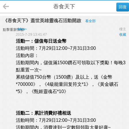
吞食天下
回復
《吞食天下》蓋世英雄靈魂石活動開啟
看全部
~kiva~
樓主
點擊重新加載
2015-7-29 13:41:47
收藏
活動一：儲值每日送金幣
活動時間：7月29日12:00~7月31日3:00
活動內容：
活動期間內，儲值滿1500鑽石可領取以下獎勵！每晚3
點重置一次~
累積儲值750台幣（1500鑽）及以上，送《金幣
*700000》，《4級能量回复符文*1》，《黃金礦石
*5》，《甄姬靈魂石*10》
活動二：累計消費好禮相送
活動時間：7月29日12:00~7月31日3:00
活動期間內，消費達到一定數額領取大量好康~