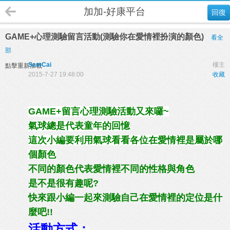
加加-好康平台
回復
GAME+心理測驗留言活動(測驗你在愛情裡扮演的顏色)
看全
部
SamCai
樓主
點擊重新加載
2015-7-27 19:48:00
收藏
GAME+留言心理測驗活動又來囉~
氣球總是代表童年的回憶
這次小編要利用氣球看看各位在愛情裡是屬於哪
個顏色
不同的顏色代表愛情裡不同的性格與角色
是不是很有趣呢?
快來跟小編一起來測驗自己在愛情裡的定位是什
麼吧!!
活動方式：