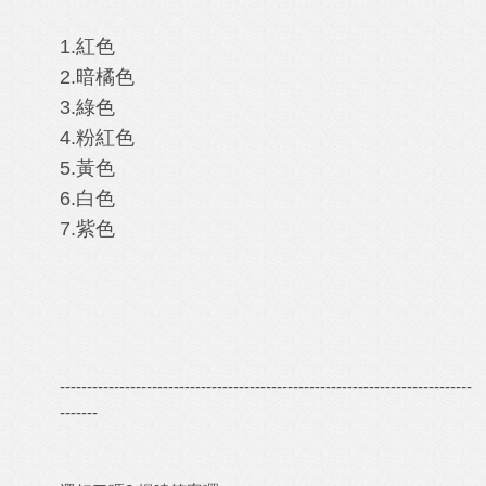
1.紅色
2.暗橘色
3.綠色
4.粉紅色
5.黃色
6.白色
7.紫色
----------------------------------------------------------------------------
-------