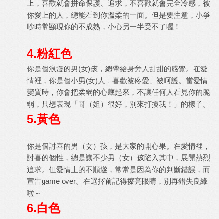
上，喜歡就會拼命保護、追求，不喜歡就會完全冷感，被
你愛上的人，總能看到你溫柔的一面。但是要注意，小爭
吵時常顯現你的不成熟，小心另一半受不了喔！
4.粉紅色
你是個浪漫的男
(
女
)
孩，總帶給身旁人甜甜的感覺。在愛
情裡，你是個小男
(
女
)
人，喜歡被疼愛、被呵護。當愛情
變質時，你會把柔弱的心藏起來，不讓任何人看見你的脆
弱，只想表現「哥（姐）很好，別來打擾我！」的樣子。
5.黃色
你是個討喜的男（女）孩，是大家的開心果。在愛情裡，
討喜的個性，總是讓不少男（女）孩陷入其中，展開熱烈
追求。但愛情上的不順遂，常常是因為你的判斷錯誤，而
宣告
game over
。在選擇前記得擦亮眼睛，別再錯失良緣
啦～
6.白色