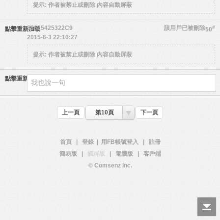
提示:
作者被禁止或刪除 內容自動屏蔽
55675425322C9
該用戶已被刪除
#
點擊重新加載
50
2015-6-3 22:10:27
提示:
作者被禁止或刪除 內容自動屏蔽
點擊重新加載
上一頁
第10頁
下一頁
首頁
|
登錄
|
用FB帳號登入
|
註冊
簡易版
|
觸屏版
|
電腦版
|
客戶端
© Comsenz Inc.