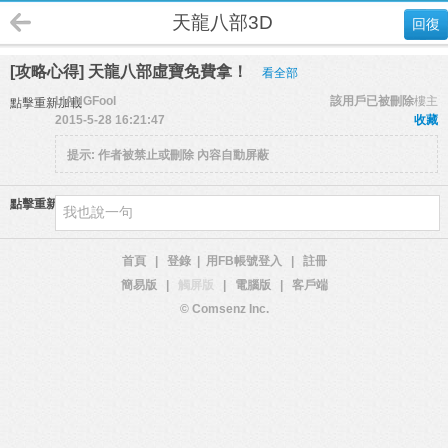
天龍八部3D
回復
[攻略心得] 天龍八部虛寶免費拿！
看全部
LIANGFool
該用戶已被刪除
樓主
點擊重新加載
2015-5-28 16:21:47
收藏
提示:
作者被禁止或刪除 內容自動屏蔽
點擊重新加載
首頁
|
登錄
|
用FB帳號登入
|
註冊
簡易版
|
觸屏版
|
電腦版
|
客戶端
© Comsenz Inc.