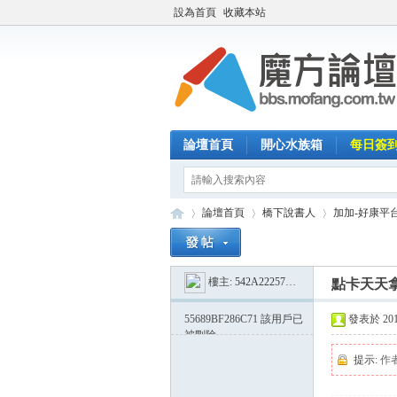
設為首頁
收藏本站
論壇首頁
開心水族箱
每日簽
論壇首頁
橋下說書人
加加-好康平
樓主:
542A222578C53
點卡天天
魔
»
›
›
55689BF286C71
該用戶已
發表於 2015-
被刪除
提示:
作