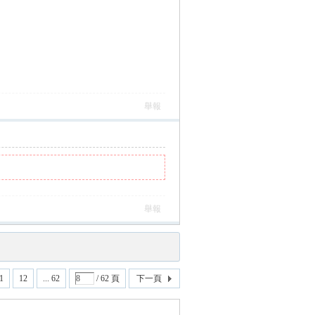
舉報
舉報
1
12
... 62
/ 62 頁
下一頁