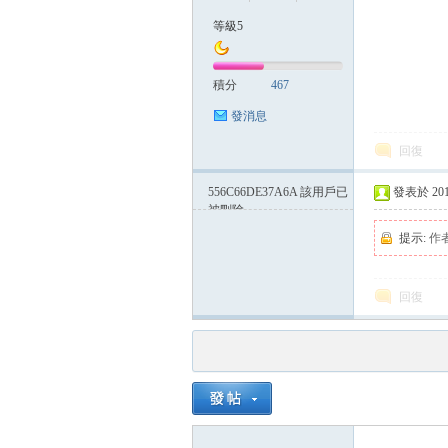
等級5
積分
467
發消息
回復
556C66DE37A6A
該用戶已
發表於 2015-
被刪除
提示:
作
回復