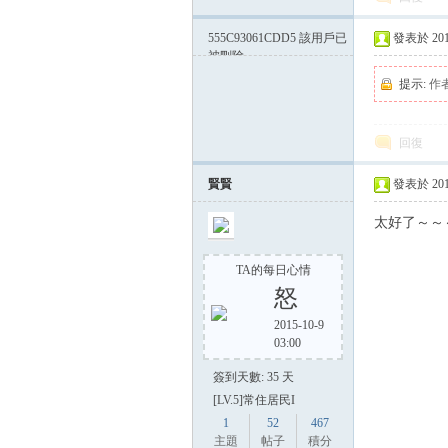
555C93061CDD5
該用戶已
發表於 2015-
被刪除
提示:
作
回復
賢賢
發表於 2015-
太好了～～
TA的每日心情
怒
2015-10-9
03:00
簽到天數: 35 天
[LV.5]常住居民I
1
52
467
主題
帖子
積分