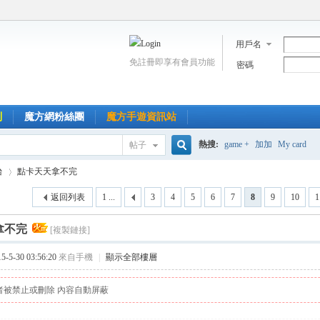
用戶名
免註冊即享有會員功能
密碼
到
魔方網粉絲團
魔方手遊資訊站
熱搜:
game +
加加
My card
帖子
搜
台
點卡天天拿不完
返回列表
1 ...
3
4
5
6
7
8
9
10
1
索
拿不完
[複製鏈接]
›
5-30 03:56:20
來自手機
|
顯示全部樓層
者被禁止或刪除 內容自動屏蔽