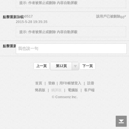
提示:
作者被禁止或刪除 內容自動屏蔽
cholo0517
該用戶已被刪除
#
點擊重新加載
60
2015-5-28 19:35:35
提示:
作者被禁止或刪除 內容自動屏蔽
點擊重新加載
上一頁
第12頁
下一頁
首頁
|
登錄
|
用FB帳號登入
|
註冊
簡易版
|
觸屏版
|
電腦版
|
客戶端
© Comsenz Inc.