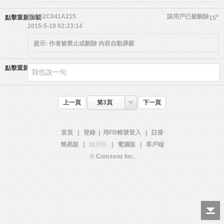
551B2C041A215
該用戶已被刪除
#
點擊重新加載
15
2015-5-19 02:23:14
提示:
作者被禁止或刪除 內容自動屏蔽
點擊重新加載
上一頁
第3頁
下一頁
首頁
|
登錄
|
用FB帳號登入
|
註冊
簡易版
|
觸屏版
|
電腦版
|
客戶端
© Comsenz Inc.