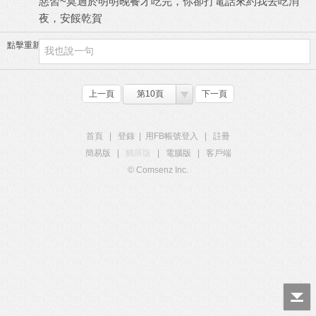
惡習~莫過於明明晚餐才吃完，你卻打電話來約我去吃消
夜，安餒乾賀
點擊重新加載
上一頁
第10頁
下一頁
首頁
|
登錄
|
用FB帳號登入
|
註冊
簡易版
|
觸屏版
|
電腦版
|
客戶端
© Comsenz Inc.