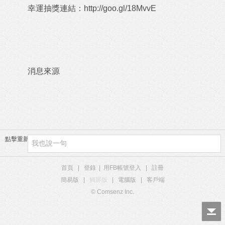
幸運抽獎連結：
http://goo.gl/18MvvE
消息來源
點擊重新加載
首頁
|
登錄
|
用FB帳號登入
|
註冊
簡易版
|
觸屏版
|
電腦版
|
客戶端
© Comsenz Inc.