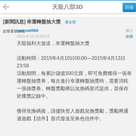
天龍八部3D
回復
[新聞訊息] 幸運轉盤抽大獎
看全部
qazxsw0988
樓主
點擊重新加載
2015-4-10 23:09:25
收藏
天龍福利大放送，幸運轉盤抽大獎
活動時間：2015年4月10日00:00—2015年4月13日
23:59
活動期間，每累計儲值500元寶，即可免費獲得一張幸
運轉盤抽獎券，每次進行幸運轉盤抽獎時，需要消耗
一張抽獎券。轉盤獎勵將以兌換碼形式提供，並保存
於獲獎記錄中。
獲得兌換碼後，請儘快登入遊戲兌換獎勵，獎勵將通
過遊戲【信件】形式發送至角色信件中。