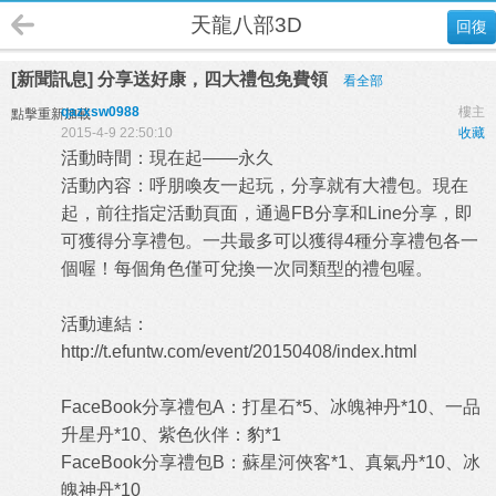
天龍八部3D
回復
[新聞訊息] 分享送好康，四大禮包免費領
看全部
qazxsw0988
樓主
點擊重新加載
2015-4-9 22:50:10
收藏
活動時間：現在起——永久
活動內容：呼朋喚友一起玩，分享就有大禮包。現在
起，前往指定活動頁面，通過FB分享和Line分享，即
可獲得分享禮包。一共最多可以獲得4種分享禮包各一
個喔！每個角色僅可兌換一次同類型的禮包喔。
活動連結：
http://t.efuntw.com/event/20150408/index.html
FaceBook分享禮包A：打星石*5、冰魄神丹*10、一品
升星丹*10、紫色伙伴：豹*1
FaceBook分享禮包B：蘇星河俠客*1、真氣丹*10、冰
魄神丹*10