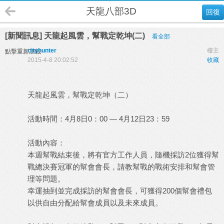
天龍八部3D
回復
[新聞訊息] 天龍起風雲，幫戰定乾坤(二)
看全部
cityhunter
樓主
點擊重新加載
2015-4-8 20:02:52
收藏
天龍起風雲，幫戰定乾坤（二）
活動時間：4月8日0：00 — 4月12日23：59
活動內容：
本週幫戰結束後，將有官方工作人員，隨機採訪2位獲得幫
戰總決賽冠軍的幫會會長，請教幫戰的戰術安排和幫會管
理等問題。
幸運抽到並完成採訪的幫會會長，可獲得200個幫會禮包
以供自由分配給幫會成員以及未來成員。