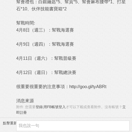
幫會禮包：白銀鑰匙*5、幫貢*5、幫會麻布腰帶*1、打星
石*10、伙伴技能書寶箱*2
幫戰時間:
4月8日（週三）：幫戰海選賽
4月9日（週四）：幫戰海選賽
4月11日（週六）：幫戰晉級賽
4月12日（週日）：幫戰總決賽
很重要很重要的注意事項：
http://goo.gl/tyABRt
消息來源
附件:
您需要
登錄
|
用FB帳號登入
才可以下載或查看附件。沒有帳號？
立
即註冊
點擊重新加載