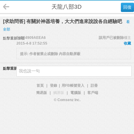
天龍八部3D
回復
[求助問答] 有關於神器培養，大大們進來說說各自經驗吧
看
全部
54E84909AEEA6
該用戶已被刪除
樓主
點擊重新加載
2015-4-8 17:52:55
收藏
提示:
作者被禁止或刪除 內容自動屏蔽
點擊重新加載
首頁
|
登錄
|
用FB帳號登入
|
註冊
簡易版
|
觸屏版
|
電腦版
|
客戶端
© Comsenz Inc.