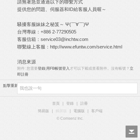
請無著急並通過以下的聯繫方式
提供您的問題、伺服器和ID給客服人員喔～
騷擾客服妹妹之秘笈～ Ψ(￣∀￣)Ψ
台灣專線：+886 2-77290505
客服信箱：
service03@inchtw.com
聯繫線上客服：
http://www.efuntw.com/service.html
消息來源
附件:
您需要
登錄
|
用FB帳號登入
才可以下載或查看附件。沒有帳號？
立
即註冊
點擊重新加載
首頁
|
登錄
|
註冊
簡易版
|
觸屏版
|
電腦版
|
客戶端
© Comsenz Inc.