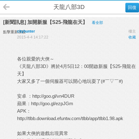
天龍八部3D
回復
[新聞訊息] 加開新服【S25-飛龍在天】
看全部
cityhunter
樓主
點擊重新加載
2015-4-4 14:17:22
收藏
各位親愛的大俠～
《天龍八部3D》將於4月5日12：00開啟新服【S25-飛龍在
天】
大家又多了一個伺服器可以開心地玩耍了(#￣▽￣#)
安卓 ：
http://goo.gl/vn4DUR
蘋果：
http://goo.gl/ezpJGm
APK：
http://tlbb.download.efuntw.com/tlbb/app/tlbb1.98.apk
如果大俠的遊戲出現異常