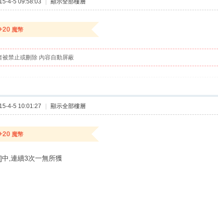
-4-5 09:58:03
|
顯示全部樓層
+20
魔幣
者被禁止或刪除 內容自動屏蔽
-4-5 10:01:27
|
顯示全部樓層
+20
魔幣
]中,連續3次一無所獲