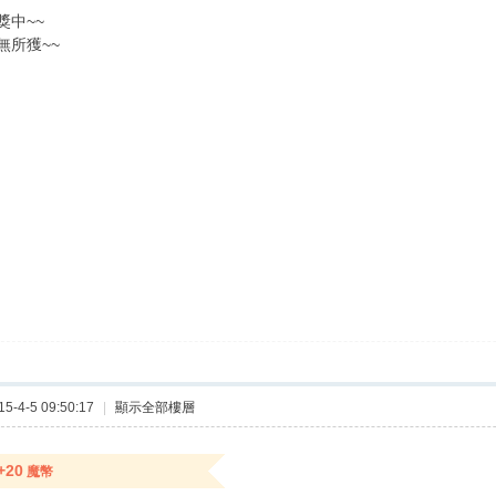
獎中~~
無所獲~~
-4-5 09:50:17
|
顯示全部樓層
+20
魔幣