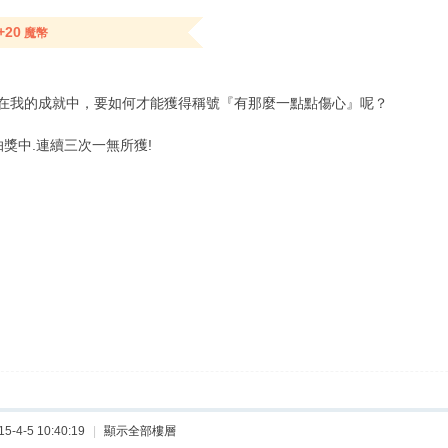
+20
魔幣
在我的成就中，要如何才能獲得稱號『有那麼一點點傷心』呢？
抽獎中.連續三次一無所獲!
-4-5 10:40:19
|
顯示全部樓層