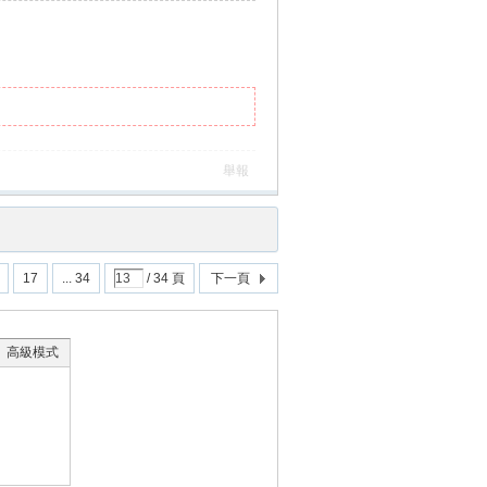
舉報
17
... 34
/ 34 頁
下一頁
高級模式