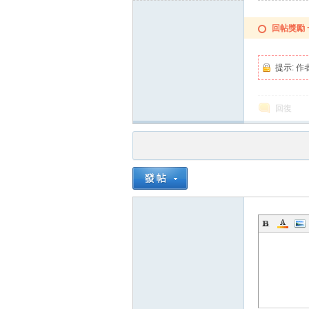
已被刪除
回帖獎勵
提示:
作
回復