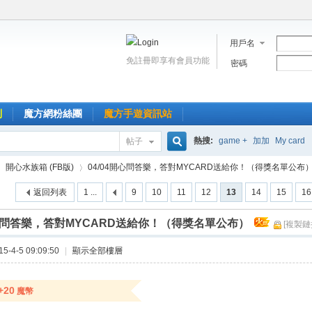
用戶名
免註冊即享有會員功能
密碼
到
魔方網粉絲團
魔方手遊資訊站
熱搜:
game +
加加
My card
帖子
搜
開心水族箱 (FB版)
04/04開心問答樂，答對MYCARD送給你！（得獎名單公布） .
返回列表
1 ...
9
10
11
12
13
14
15
16
索
開心問答樂，答對MYCARD送給你！（得獎名單公布）
[複製鏈
›
-4-5 09:09:50
|
顯示全部樓層
+20
魔幣