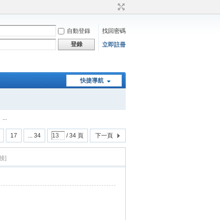
自動登錄
找回密碼
登錄
立即註冊
快捷導航
..
17
... 34
/ 34 頁
下一頁
接]