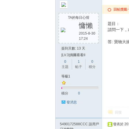
回帖獎勵
TA的每日心情
題目：
慵懶
請問一下，
2015-8-30
17:24
答: 寶物大
簽到天數: 13 天
[LV.3]偶爾看看II
0
1
0
主題
帖子
積分
等級1
積分
0
發消息
回復
5490172588CCC
該用戶
發表於 2015