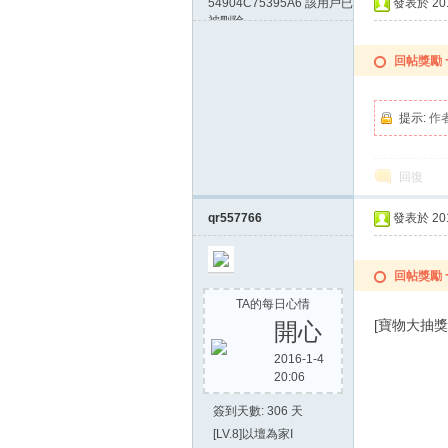
54904C75395A6
該用戶已
發表於 2015
被刪除
回帖獎勵
提示:
作
回復
qr557766
發表於 2015
回帖獎勵
TA的每日心情
[寶物大抽獎
開心
2016-1-4
20:06
簽到天數: 306 天
[LV.8]以壇為家I