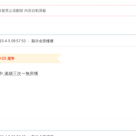
者被禁止或刪除 內容自動屏蔽
-4-5 09:57:53
|
顯示全部樓層
+20
魔幣
中,連續三次一無所獲