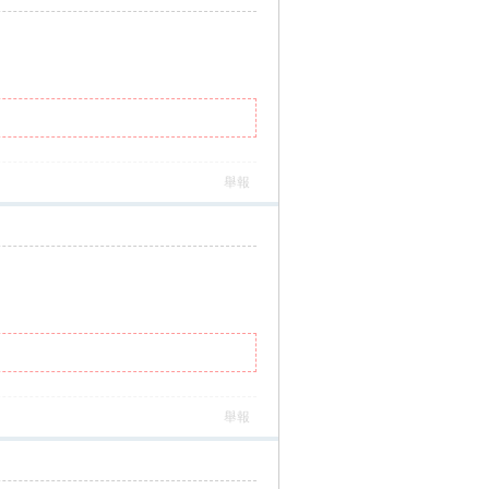
舉報
舉報