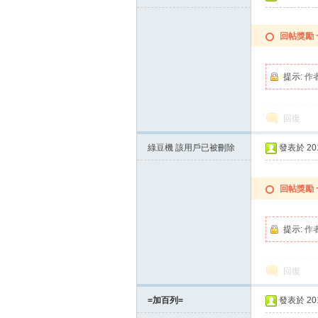
回帖獎勵
提示:
作
回復
綠豆機
該用戶已被刪除
發表於 2015
回帖獎勵
提示:
作
回復
=加百列=
發表於 2015