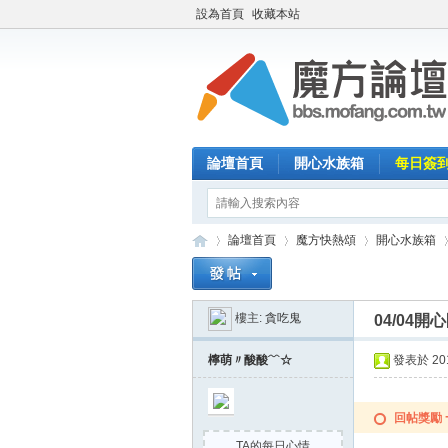
設為首頁
收藏本站
論壇首頁
開心水族箱
每日簽
論壇首頁
魔方快熱頌
開心水族箱
樓主:
貪吃鬼
04/04
魔
»
›
›
›
檸萌〃酸酸﹋☆
發表於 2015
回帖獎勵
TA的每日心情