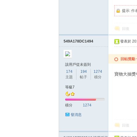
提示:
作
回復
549A178DC1494
發表於 2015
回帖獎勵
該用戶從未簽到
174
194
1274
寶物大抽獎
主題
帖子
積分
等級7
積分
1274
發消息
回復