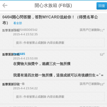
開心水族箱 (FB版)
回復
04/04開心問答樂，答對MYCARD送給你！（得獎名單公
布）
看全部
551D5ABDDE542
該用戶已被刪除
#
點擊重新加載
51
2015-4-4 23:52:35
提示:
作者被禁止或刪除 內容自動屏蔽
tmo1685
#
點擊重新加載
52
2015-4-4 23:53:00
在寶物大抽獎中，連續三次一無所獲
我還有過四次都一無所獲，這個成就可以有後續衍生＝ˇ＝
鹹魚一條
該用戶已被刪除
#
點擊重新加載
53
2015-4-4 23:54:22
提示:
作者被禁止或刪除 內容自動屏蔽