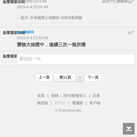
551E88B7D7C4E
該用戶已被刪除
#
點擊重新加載
54
2015-4-4 23:55:44
提示:
作者被禁止或刪除 內容自動屏蔽
seed6604
#
點擊重新加載
55
2015-4-4 23:55:59
寶物大抽獎中，連續三次一無所獲
點擊重新加載
上一頁
第11頁
下一頁
首頁
|
登錄
|
用FB帳號登入
|
註冊
簡易版
|
觸屏版
|
電腦版
|
客戶端
© Comsenz Inc.