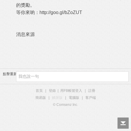
的獎勵。
等你來喲：
http://goo.gl/bZoZUT
消息來源
點擊重新加載
首頁
|
登錄
|
用FB帳號登入
|
註冊
簡易版
|
觸屏版
|
電腦版
|
客戶端
© Comsenz Inc.