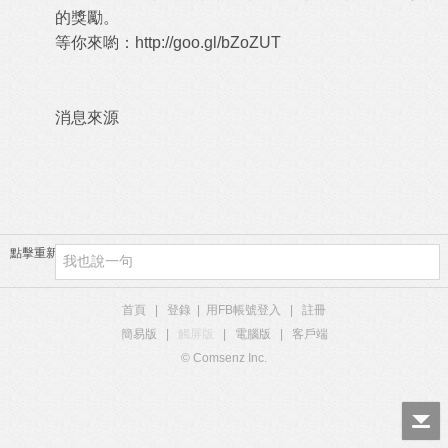
的獎勵。
等你來喲：
http://goo.gl/bZoZUT
消息來源
點擊重新加載
首頁
|
登錄
|
用FB帳號登入
|
註冊
簡易版
|
觸屏版
|
電腦版
|
客戶端
© Comsenz Inc.