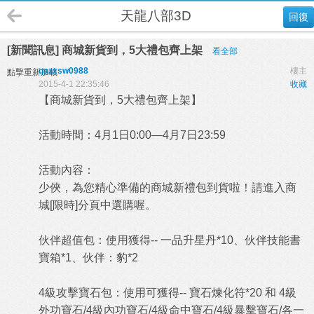
天龍八部3D
回復
[新聞訊息] 商城新貨到，5大禮包齊上架
看全部
qazxsw0988
樓主
點擊重新加載
2015-4-1 22:35:46
收藏
【商城新貨到，5大禮包齊上架】
活動時間：4月1日0:00—4月7日23:59
活動內容：
少俠，為您精心準備的商城新禮包到貨啦！請進入商
城[限時]分頁中選購喔。
伙伴超值包：使用獲得-- 一品升星丹*10、伙伴技能書
寶箱*1、伙伴：豹*2
4級攻擊寶石包：使用可獲得-- 寶石煉化符*20 和 4級
外功寶石/4級內功寶石/4級命中寶石/4級暴擊寶石/各一