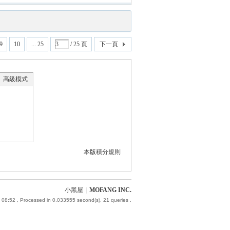
9
10
... 25
/ 25 頁
下一頁
高級模式
本版積分規則
小黑屋
|
MOFANG INC.
 08:52
, Processed in 0.033555 second(s), 21 queries .