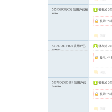
555F539682C52
該用戶已被
發表於 2015-
刪除
提示:
作
回復
55376B3E9EB70
該用戶已
發表於 2015-
被刪除
提示:
作
回復
55376D259D18F
該用戶已
發表於 2015-
被刪除
提示:
作
回復