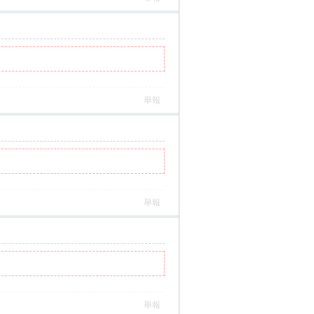
舉報
舉報
舉報