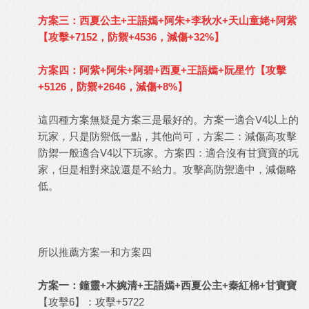
方案三：西夏公主+王語嫣+阿朱+李秋水+天山童姥+阿紫
【攻擊+7152，防禦+4536，減傷+32%】
方案四：阿紫+阿朱+阿碧+西夏+王語嫣+阮星竹【攻擊
+5126，防禦+2646，減傷+8%】
這四種方案無疑是方案三是最好的。方案一適合V4以上的
玩家，只是防禦低一點，其他尚可，方案二：減傷高攻擊
防禦一般適合V4以下玩家。方案四：適合沒有甘寶寶的玩
家，但是相對來說還是不給力。攻擊高防禦適中，減傷略
低。
所以推薦方案一和方案四
方案一：鐘靈+木婉清+王語嫣+西夏公主+秦紅棉+甘寶寶
【攻擊6】：攻擊+5722