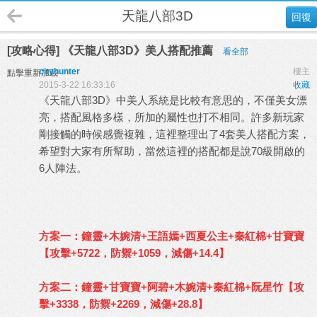
天龍八部3D
回復
[攻略心得] 《天龍八部3D》美人搭配推薦
看全部
cityhunter
樓主
點擊重新加載
2015-3-22 16:33:16
收藏
《天龍八部3D》中美人系統是比較有意思的，不僅美女漂
亮，搭配風格多樣，所加的屬性也打不相同。許多新玩家
剛接觸的時候感覺複雜，這裡整理出了4套美人搭配方案，
希望對大家有所幫助，當然這裡的搭配都是說70級開啟的
6人陣法。
方案一：鐘靈+木婉清+王語嫣+西夏公主+秦紅棉+甘寶寶
【攻擊+5722，防禦+1059，減傷+14.4】
方案二：鐘靈+甘寶寶+阿碧+木婉清+秦紅棉+阮星竹【攻
擊+3338，防禦+2269，減傷+28.8】