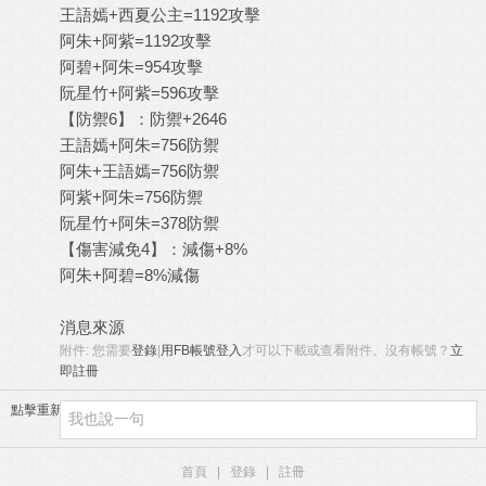
王語嫣+西夏公主=1192攻擊
阿朱+阿紫=1192攻擊
阿碧+阿朱=954攻擊
阮星竹+阿紫=596攻擊
【防禦6】：防禦+2646
王語嫣+阿朱=756防禦
阿朱+王語嫣=756防禦
阿紫+阿朱=756防禦
阮星竹+阿朱=378防禦
【傷害減免4】：減傷+8%
阿朱+阿碧=8%減傷
消息來源
附件:
您需要
登錄
|
用FB帳號登入
才可以下載或查看附件。沒有帳號？
立
即註冊
點擊重新加載
首頁
|
登錄
|
註冊