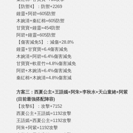
【防禦4】：防禦+2269
鐘靈+阿碧=605防禦
木婉清+秦紅棉=605防禦
甘寶寶+鐘靈=454防禦
阿碧+鐘靈=605防禦
【傷害減免5】：減傷+28.8%
鐘靈+甘寶寶=6.4傷害減免
木婉清+阿碧=6.4%傷害減免
甘寶寶+軟星竹=4.8%傷害減免
阿碧+木婉清=6.4%傷害減免
秦紅棉+木婉清=4.8%傷害減
方案三：西夏公主+王語嫣+阿朱+李秋水+天山童姥+阿紫
(目前最強搭配陣容)
【攻擊6】：攻擊+7152
西夏公主+王語嫣=1192攻擊
王語嫣+西夏公主=1192攻擊
阿朱+阿紫=1192攻擊