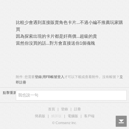
比較少會遇到直接販賣角色卡片...不過小編不推薦玩家購
買
因為探索出現的卡片都是奸商價...超級的貴
當然你沒買的話...對方會直接送你1個魂魄
附件:
您需要
登錄
|
用FB帳號登入
才可以下載或查看附件。沒有帳號？
立
即註冊
點擊重新加載
首頁
|
登錄
|
註冊
簡易版
|
觸屏版
|
電腦版
|
客戶端
© Comsenz Inc.