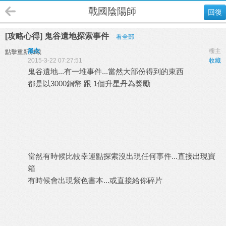
戰國陰陽師
回復
[攻略心得] 鬼谷遺地探索事件
看全部
黑衣
樓主
點擊重新加載
2015-3-22 07:27:51
收藏
鬼谷遺地...有一堆事件...當然大部份得到的東西
都是以3000銅幣 跟 1個升星丹為獎勵
當然有時候比較幸運點探索沒出現任何事件...直接出現寶
箱
有時候會出現紫色書本...或直接給你碎片