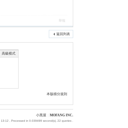
舉報
返回列表
高級模式
本版積分規則
小黑屋
|
MOFANG INC.
 13:12
, Processed in 0.039499 second(s), 22 queries .