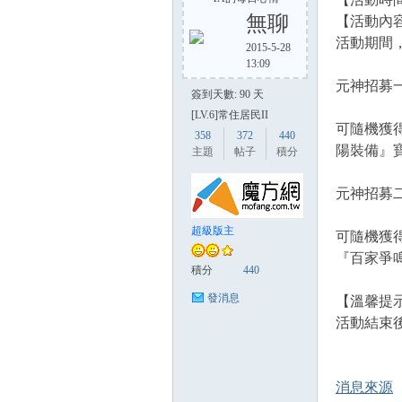
無聊
【活動內容
活動期間
2015-5-28
13:09
方
元神招募
簽到天數: 90 天
[LV.6]常住居民II
可隨機獲
358
372
440
陽裝備』
主題
帖子
積分
元神招募
超級版主
可隨機獲
網
『百家爭
積分
440
發消息
【溫馨提示
活動結束
消息來源