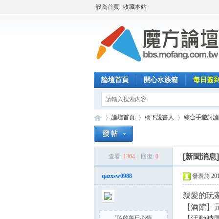
設為首頁
收藏本站
論壇首頁
開心水族箱
每日簽
論壇首頁
橋下說書人
綜合手遊討論
[新聞消息
查看:
1364
|
回復:
0
魔
»
›
›
qazxsw0988
發表於 2015-
親愛的玩
【酒館】
TA的每日心情
【活動時間】: