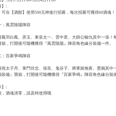
】:
，可在【酒館】使用500元神進行招募，每次招募可獲得60酒魂！
一：風雲陰陽陣容
得鳳羽白鳳、弄玉、東皇太一、雲中君、大師公輸仇其中一張！
寶箱，打開後可隨機獲得『風雲陰陽』陣容角色緣分裝備一件。
二：百家爭鳴陣容
得燕太子丹、掌門伏念、張良、鬼谷子、將軍姬無夜、墨鴉其中
鳴裝備』寶箱，打開後可隨機獲得『百家爭鳴』陣容角色緣分裝
】:
後，酒魂清零，請及時使用哦