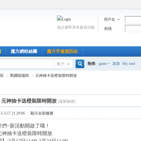
用戶名
免註冊即享有會員功能
密碼
到
魔方網粉絲團
魔方手遊資訊站
熱搜:
game +
加加
My card
帖子
搜
區
戰國陰陽師
元神抽卡送橙裝限時開放
索
]
元神抽卡送橙裝限時開放
[複製鏈接]
›
›
3-17 21:29:06
|
顯示全部樓層
家們~新活動開啟了哦！
元神抽卡送橙裝限時開放
3月17日11:00-3月24日11:00