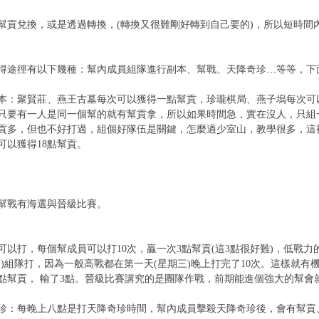
幫貢兌換，或是透過轉換，(轉換又很難剛好轉到自己要的)，所以短時間內
徑有以下幾種：幫內成員組隊進行副本、幫戰、天降奇珍…等等，下面
聚賢莊、燕王古墓每次可以獲得一點幫貢，珍瓏棋局、燕子塢每次可以
只要有一人是同一個幫的就有幫貢拿，所以如果時間急，實在沒人，只組
貢多，但也不好打過，組個好隊伍是關鍵，怎麼過少室山，教學很多，這
可以獲得18點幫貢。
戰有海選與晉級比賽。
可以打，每個幫成員可以打10次，贏一次3點幫貢(這3點很好難)，低戰力
四)組隊打，因為一般高戰都在第一天(星期三)晚上打完了10次。這樣就有
0點幫貢， 輸了3點。晉級比賽講究的是團隊作戰，前期能進個強大的幫會
每晚上八點是打天降奇珍時間，幫內成員擊殺天降奇珍後，會有幫貢