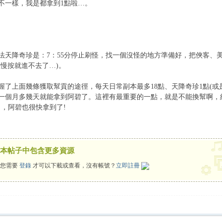
不一樣，我是都拿到1點啦…。
降奇珍是：7：55分停止刷怪，找一個沒怪的地方準備好，把俠客、
太慢按就進不去了…)。
幾條獲取幫貢的途徑，每天日常副本最多18點、天降奇珍1點(或是更
一個月多幾天就能拿到阿碧了。這裡有最重要的一點，就是不能換幫啊，
了，阿碧也很快拿到了!
本帖子中包含更多資源
您需要
登錄
才可以下載或查看，沒有帳號？
立即註冊