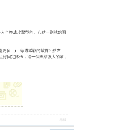
美人全換成攻擊型的。八點一到就點開
多…)，每週幫戰的幫貢40點左
組好固定隊伍，進一個團結強大的幫，
x
舉報