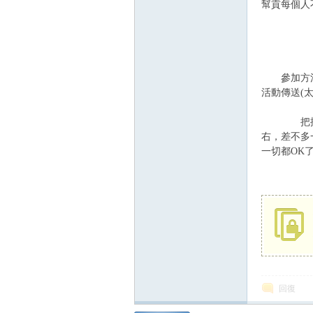
幫貢每個人
參加方法天
活動傳送(
把握了上面
右，差不多
一切都OK
回復