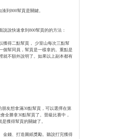
湊到800幫貢是關鍵。
說說快速拿到800幫貢的的方法：
獲得二點幫貢， 少室山每次三點幫
一個幫同員，幫貢是一樣拿的。重點是
裡就不額外說明了。如果以上副本都有
的朋友想拿滿30點幫貢，可以選擇在第
機會全勝拿30點幫貢了。晉級比賽中，
就是獲得幫貢的關鍵了。
、金錢、打造圖紙獎勵。聽說打完獲得