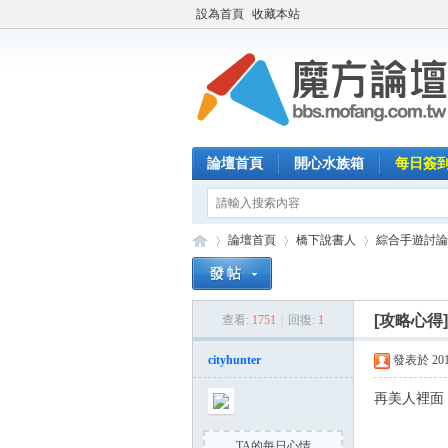
設為首頁
收藏本站
論壇首頁
開心水族箱
每日簽
論壇首頁
橋下說書人
綜合手遊討論
[攻略心得
查看:
1751
|
回復:
1
魔
»
›
›
cityhunter
發表於 2015-
再美人裡面
TA的每日心情