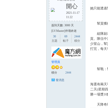
開心
她只能透過
2021-11-17
11:22
方
幫貢獲得途
簽到天數: 3000 天
[LV.Master]伴壇終老
組隊副本：
30
69
2444
貢。隊伍中
主題
帖子
積分
少室山，幫
打完，每天
管理員
網
幫戰：幫
積分
2444
發消息
海選有兩天
二天(星期
勝一場獎1
天降奇珍：