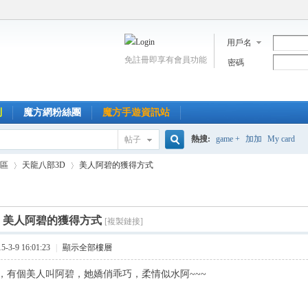
用戶名
免註冊即享有會員功能
密碼
到
魔方網粉絲團
魔方手遊資訊站
熱搜:
game +
加加
My card
帖子
搜
區
天龍八部3D
美人阿碧的獲得方式
索
]
美人阿碧的獲得方式
[複製鏈接]
›
›
3-9 16:01:23
|
顯示全部樓層
，有個美人叫阿碧，她嬌俏乖巧，柔情似水阿~~~