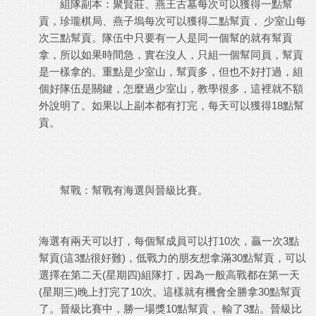
組隊副本：聚賢莊、燕王古墓每次可以獲得一點幫
貢，珍瓏棋局、燕子塢每次可以獲得二點幫貢， 少室山每
次三點幫貢。隊伍中只要有一人是同一個幫的就有幫貢
拿，所以如果時間急，實在沒人，只組一個幫同員，幫貢
是一樣拿的。重點是少室山，幫貢多，但也不好打過，組
個好隊伍是關鍵，怎麼過少室山，教學很多，這裡就不額
外說明了。如果以上副本都有打完，每天可以獲得18點幫
貢。
幫戰：幫戰有海選與晉級比賽。
海選有兩天可以打，每個幫成員可以打10次，贏一次3點
幫貢(這3點很好難)，低戰力的朋友想拿滿30點幫貢，可以
選擇在第二天(星期四)組隊打，因為一般高戰都在第一天
(星期三)晚上打完了10次。這樣就有機會全勝拿30點幫貢
了。晉級比賽中，勝一場獎10點幫貢， 輸了3點。晉級比