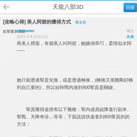
天龍八部3D
回復
[攻略心得] 美人阿碧的獲得方式
看全部
cityhunter
樓主
點擊重新加載
2015-3-9 16:01:23
收藏
再美人裡面，有個美人叫阿碧，她嬌俏乖巧，柔情似水阿
~~~
她只能透過幫貢兌換，或是透過轉換，(轉換又很難剛好轉
到自己要的)，所以短時間內湊到800幫貢是關鍵。
幫貢獲得途徑有以下幾種：幫內成員組隊進行副本、
幫戰、天降奇珍…等等，下面說說快速拿到800幫貢的的
方法：