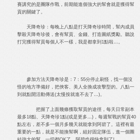
賽講究的是團隊作戰，前期能進個強大的幫會就是獲得幫
貢的關鍵了。
天降奇珍：每晚上八點是打天降奇珍時間，幫內成員
擊殺天降奇珍後，會有幫貢、金錢、打造圖紙獎勵。聽說
打完獲得幫貢每個人不一樣，我是都拿到1點啦…。
參加方法天降奇珍是：7：55分停止刷怪，找一個沒
怪的地方準備好，把俠客、美人全換成攻擊型的。八點一
到就點開活動傳送(太慢按就進不去了…)。
把握了上面幾條獲取幫貢的途徑，每天日常副本
最多18點、天降奇珍1點(或是更多…)，每週幫戰的幫貢40
點左右，差不多一個月多幾天就能拿到阿碧了。這裡有最
重要的一點，就是不能換幫啊，組好固定隊伍，進一個團
結強大的幫，一切都OK了，阿碧也很快拿到了!