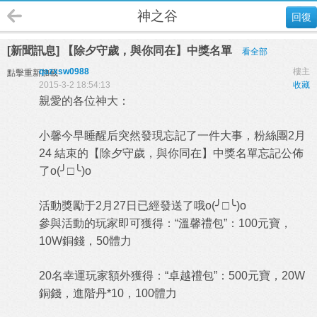
神之谷
回復
[新聞訊息] 【除夕守歲，與你同在】中獎名單
看全部
qazxsw0988
樓主
點擊重新加載
2015-3-2 18:54:13
收藏
親愛的各位神大：
小馨今早睡醒后突然發現忘記了一件大事，粉絲團2月
24 結束的【除夕守歲，與你同在】中獎名單忘記公佈
了o(╯□╰)o
活動獎勵于2月27日已經發送了哦o(╯□╰)o
參與活動的玩家即可獲得：“溫馨禮包”：100元寶，
10W銅錢，50體力
20名幸運玩家額外獲得：“卓越禮包”：500元寶，20W
銅錢，進階丹*10，100體力